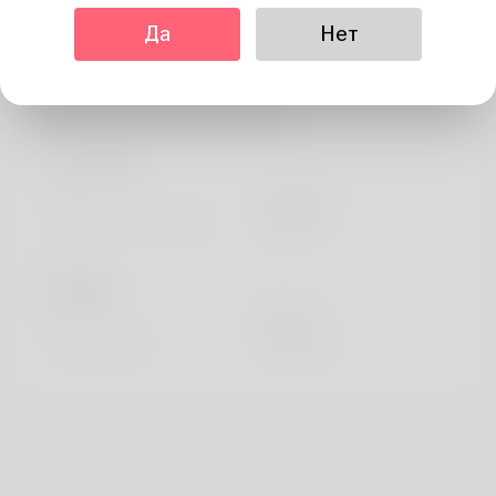
Около
Да
Нет
Marquerite Hodgd
Информация о профиле
основной
Пол
мужчина
предпочтительный
english
язык
Видать
Рост
183cm
Цвет волос
черный