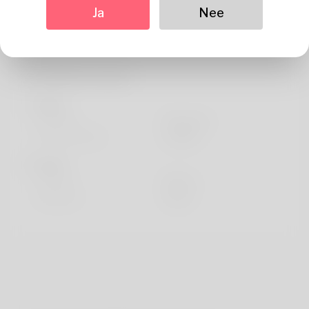
Wat betreft
Ja
Nee
Jade is without questi
Profielinformatie
basis-
Geslacht
Mannetje
Voorkeurstaal
english
looks
Hoogte
183cm
Haarkleur
Zwart