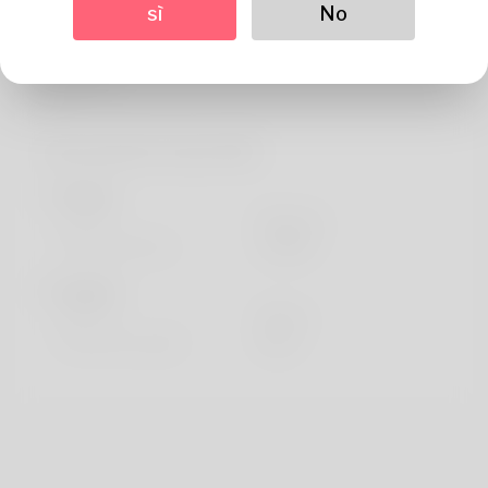
Di
sì
No
My company name is Selma Fasano even so my man
doesn't al
Informazioni sul profilo
Di base
Genere
Maschio
Lingua preferita
english
Sembra
Altezza
183cm
Colore dei capelli
Nero