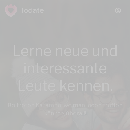
Lerne neue und
interessante
Leute kennen.
Beitreten Katambe, wo man jeden treffen
könnte, überall!