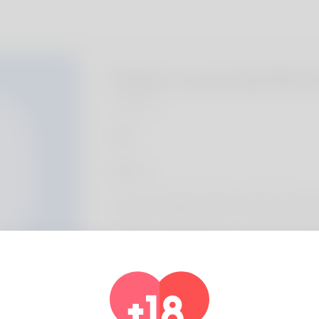
Pedro Lucca da Roch
Algeria
About
Gosto de desafiar minhas próprias ideias e 
melhorar continuamente e a oferecer melho
Profile Info
Basic
Gender
Male