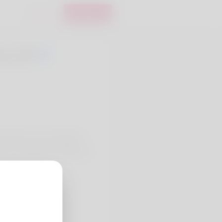
Login
Register
a, 20
técnicas. Isso me ajuda a
res conselhos aos leitores.