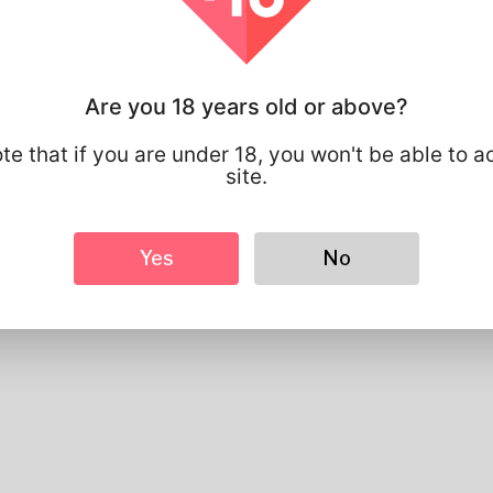
Preferred Language
english
Looks
Height
183cm
Are you 18 years old or above?
Hair color
Black
te that if you are under 18, you won't be able to a
site.
Yes
No