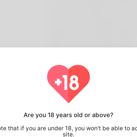
Informationen vom Anbieter überprüft, was 
zwischen 24 und 72 Stunden dauert. Laden
besten direkt nach der Registrierung in Ihr
Auszahlungen müssen dagegen häufig über
Wallets oder Trustly durchgeführt werden.
Weitere Verzögerungen bei Auszahlungen e
Zahlungsdaten oder Abweichungen bei den
Bonusbedingungen regeln die Auszahlung 
Bonusguthaben. In unserer Erfahrung wird
besonders genau geprüft. „Reichen Sie Ihr
Registrierung ein und warten Sie nicht bis 
Interne Bearbeitungszeiten des Anbieters
zusätzlich.rnrnE-Wallets wie PayPal oder Sk
Are you 18 years old or above?
Geldtransfers bei Online-Glücksspielanbiet
te that if you are under 18, you won't be able to a
die wichtigsten Bezahlarten für ein Online C
site.
Auszahlung. Durch die direkte Kommunikat