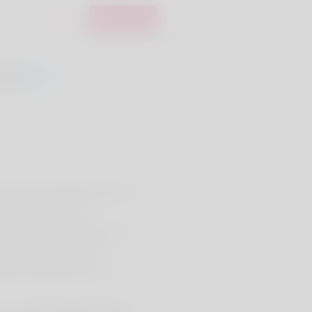
Login
Register
 20
nk und Ihrer Währung dauert
en FAQ-Bereich, die
beim Kundendienst nach. An
Willkommenspakete oder
llet ausgezahlt werden
os mit schnellen Auszahlungen