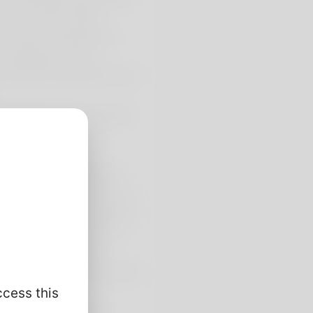
in den meisten Fällen
 Sie diese Unterlagen am
em Spielerkonto hoch.
 alternative Methoden wie E-
ntstehen durch fehlerhafte
 Kontoinformationen.
von Gewinnen aus
 genau bei hohen Beträgen
e Dokumente direkt nach der
zur ersten großen Auszahlung.
 beeinflussen den Prozess
rill beschleunigen die
ern. Visa und MasterCard sind
ccess this
asino mit schneller
ion zwischen Bank und